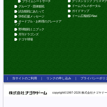
グッズショップ プリズマ
プライムシートサーチ
ドームグルメポータル
グループ・団体観戦
ガイドマップ
試合観戦にあたって
ドーム広報紙D-Navi
SNS応援メッセージ
オードブル・お料理のグレードア
ップ
野球観戦ミニブック
月刊ドラゴンズ
ナゴヤ球場
｜
当サイトのご利用
｜
リンクの申し込み
｜
プライバシーポリ
copyright©1997-2026 株式会社ナゴヤドーム A