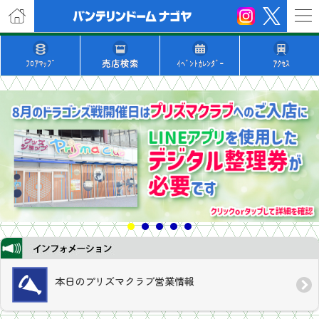
ﾌﾛｱﾏｯﾌﾟ
売店検索
ｲﾍﾞﾝﾄｶﾚﾝﾀﾞｰ
ｱｸｾｽ
本日のプリズマクラブ営業情報