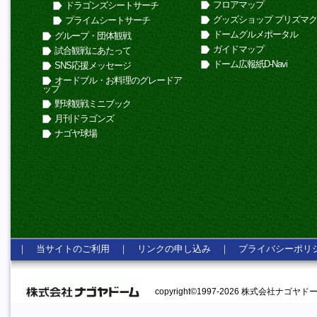
フロアマップ
ドラゴンズシートサーチ
グッズショップ プリズマ
プライムシートサーチ
ドームグルメポータル
グループ・団体観戦
ガイドマップ
試合観戦にあたって
ドーム広報紙D-Navi
SNS応援メッセージ
オードブル・お料理のグレードア
ップ
野球観戦ミニブック
月刊ドラゴンズ
ナゴヤ球場
｜
当サイトのご利用
｜
リンクの申し込み
｜
プライバシーポリ
copyright©1997-2026 株式会社ナゴヤドーム A