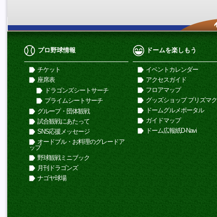
プロ野球情報
ドームを楽しもう
チケット
イベントカレンダー
座席表
アクセスガイド
フロアマップ
ドラゴンズシートサーチ
グッズショップ プリズマ
プライムシートサーチ
ドームグルメポータル
グループ・団体観戦
ガイドマップ
試合観戦にあたって
ドーム広報紙D-Navi
SNS応援メッセージ
オードブル・お料理のグレードア
ップ
野球観戦ミニブック
月刊ドラゴンズ
ナゴヤ球場