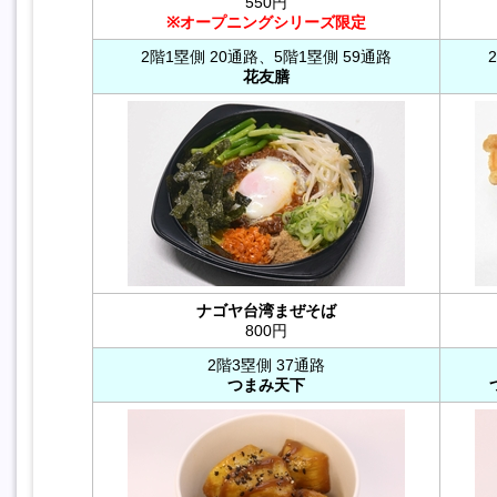
550円
※オープニングシリーズ限定
2階1塁側 20通路、5階1塁側 59通路
花友膳
ナゴヤ台湾まぜそば
800円
2階3塁側 37通路
つまみ天下