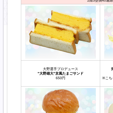
2階3塁側40通路
大野選手プロデュース
"大野雄大"京風たまごサンド
650円
※こち