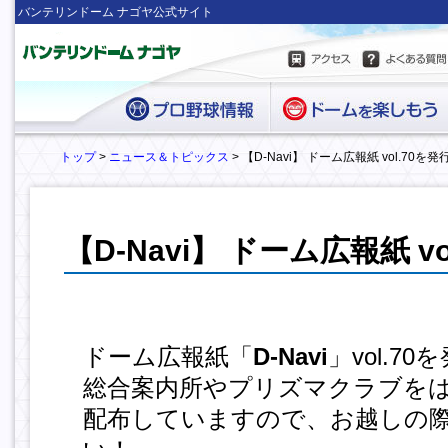
バンテリンドーム ナゴヤ公式サイト
トップ
>
ニュース＆トピックス
> 【D-Navi】 ドーム広報紙 vol.70を
【D-Navi】 ドーム広報紙 v
ドーム広報紙「
D-Navi
」vol.7
総合案内所や
プリズマクラブを
配布していますので、お越しの