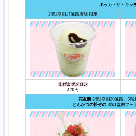
ポッカ・ザ・キッ
2階1塁側17通路店舗 限定
まぜまぜメロン
420円
花友膳
2階1塁側20通路、5階
とんかつの松ぞの
3階1塁側フー