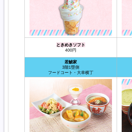
ときめきソフト
400円
若鯱家
3階1塁側
フードコート・大幸横丁