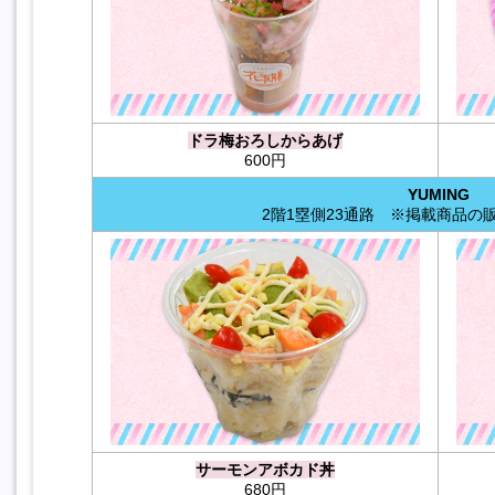
ドラ梅おろしからあげ
600円
YUMING
2階1塁側23通路 ※掲載商品の
サーモンアボカド丼
680円