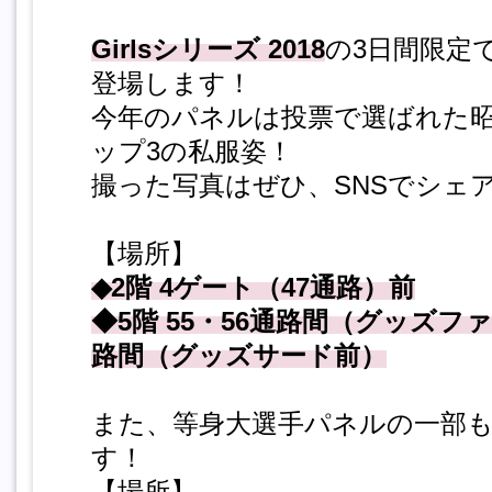
Girlsシリーズ 2018
の3日間限定
登場します！
今年のパネルは投票で選ばれた昭
ップ3の私服姿！
撮った写真はぜひ、SNSでシェ
【場所】
◆2階 4ゲート（47通路）前
◆5階 55・56通路間（グッズフ
路間（グッズサード前）
また、等身大選手パネルの一部
す！
【場所】