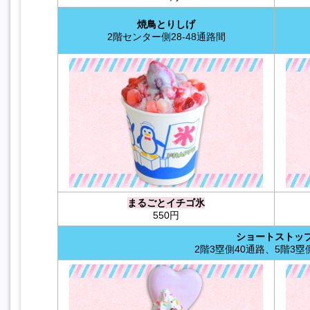
焼鳥とりしげ
2階センター側28-48通路間
まるごとイチゴ氷
550円
ショートストッ
2階3塁側40通路、5階3塁