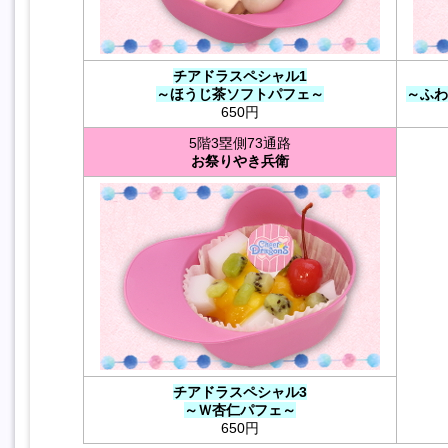
チアドラスペシャル1
～ほうじ茶ソフトパフェ～
～ふわ
650円
5階3塁側73通路
お祭りやき兵衛
チアドラスペシャル3
～Ｗ杏仁パフェ～
650円