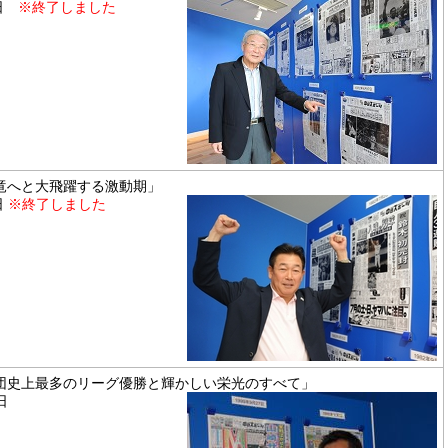
5日
※終了しました
 「強竜へと大飛躍する激動期」
日
※終了しました
年 「球団史上最多のリーグ優勝と輝かしい栄光のすべて」
日