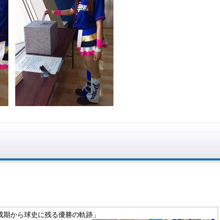
 「創成期から球史に残る優勝の軌跡」