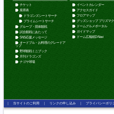
チケット
イベントカレンダー
座席表
アクセスガイド
フロアマップ
ドラゴンズシートサーチ
グッズショップ プリズマ
プライムシートサーチ
ドームグルメポータル
グループ・団体観戦
ガイドマップ
試合観戦にあたって
ドーム広報紙D-Navi
SNS応援メッセージ
オードブル・お料理のグレードア
ップ
野球観戦ミニブック
月刊ドラゴンズ
ナゴヤ球場
｜
当サイトのご利用
｜
リンクの申し込み
｜
プライバシーポリ