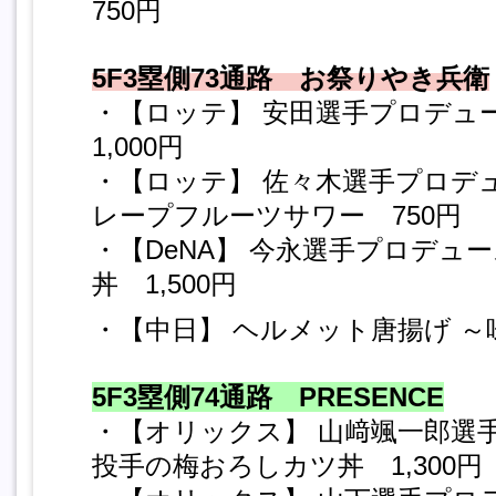
750円
5F3塁側73通路 お祭りやき兵衛
・【ロッテ】 安田選手プロデ
1,000円
・【ロッテ】 佐々木選手プロデ
レープフルーツサワー 750円
・【DeNA】 今永選手プロデュ
丼 1,500円
・【中日】 ヘルメット唐揚げ ～
5F3塁側74通路 PRESENCE
・【オリックス】 山﨑颯一郎選
投手の梅おろしカツ丼 1,300円