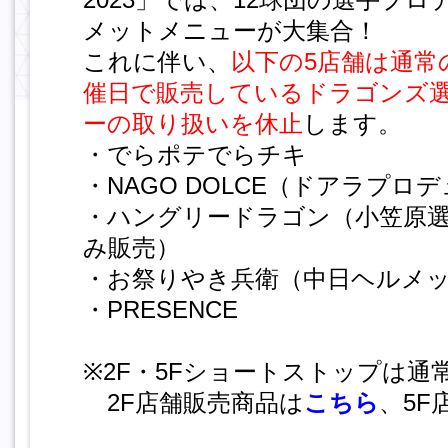
メットメニューが大集合！
これに伴い、
以下の5店舗は通常
催日で販売しているドラゴンズ
ーの取り扱いを休止
します。
・でらポテでらチキ
・NAGO DOLCE（ドアラプ
・ハングリードラゴン（小笠原
み販売）
・お祭りやき兵衛（中日ヘルメ
・PRESENCE
※2F・5Fショートストップは通
2F店舗販売商品は
こちら
、5F