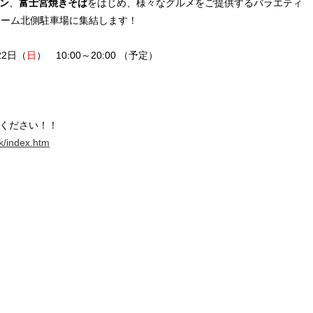
ン
、
富士宮焼きそば
をはじめ、様々なグルメをご提供するバラエティ
ドーム北側駐車場に集結します！
22日（
日
） 10:00～20:00 （予定）
ください！！
rk/index.htm