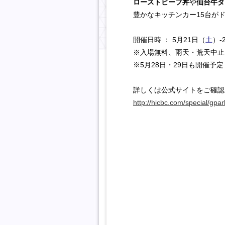
ローストビーフ丼
や
仙台牛タ
豊かなキッチンカー15台が
開催日時 ： 5月21日（
土
）-
※入場無料、雨天・荒天中止
※5月28日・29日も開催予定
詳しくは公式サイトをご確認
http://hicbc.com/special/gpa