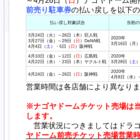
～4月26日（
日
）
ナゴヤドーム開
前売り駐車券
の払い戻しを以下
払い戻し対象試合
当初の
3月24日（火）～26日（木）巨人戦
2020年
3月27日（金）～29日（
日
）
DeNA戦
3月16日（月）
4月4日（
土
）・
5日（
日
）
阪神戦
4月10日（金）～12日（
日
）
広島戦
2020年
4月22日（水）・23日（木）ヤクルト戦
3月28日（
土
2020年
4月24日（金）～26日（
日
）
阪神戦
4月8日（水）
営業時間は各店舗により異なり
※ナゴヤドームチケット売場は
します。
営業状況につきましてはドラゴ
ヤドーム前売チケット売場営業