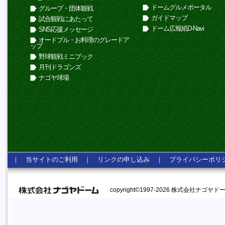
ドームグルメポータル
グループ・団体観戦
ガイドマップ
試合観戦にあたって
ドーム広報紙D-Navi
SNS応援メッセージ
オードブル・お料理のグレードア
ップ
野球観戦ミニブック
月刊ドラゴンズ
ナゴヤ球場
｜
当サイトのご利用
｜
リンクの申し込み
｜
プライバシーポリ
copyright©1997-2026 株式会社ナゴヤドーム A